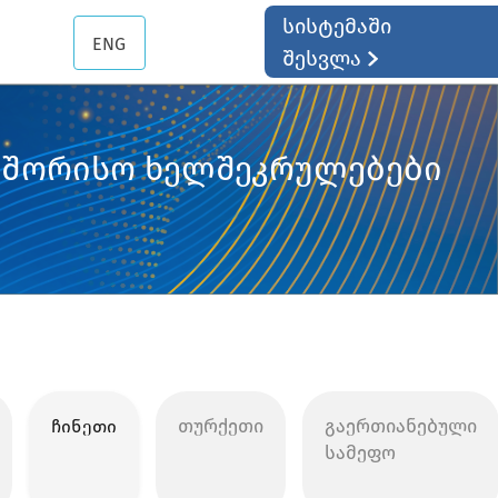
სისტემაში
ENG
შესვლა
თაშორისო ხელშეკრულებები
თურქეთი
გაერთიანებული
ჩინეთი
სამეფო