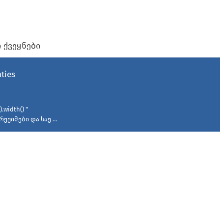
 ქვეყნები
ties
.width() "
რეჟიმები და საე …
more