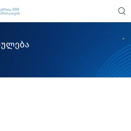
ვერსია შშმ
პირთათვის
ბულება