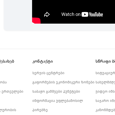
შესახებ
კონტაქტი
სწრაფი 
სერვის ცენტრები
სიტუაციუ
ობა
გაფორმების ეკონომიკური ზონები
სახელმძღ
 ერთეულები
საბაჟო გამშვები პუნქტები
ვიდეო ინ
ინფორმაცია უფლებამოსილ
საჯარო ი
ლურობის
პირებზე
კანონმდე