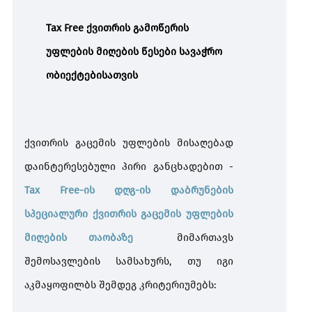
Tax Free
ქვითრის
გამოწერის
უფლების
მიღების
წესები
სავაჭრო
ობიექტებისათვის
ქვითრის
გაცემის
უფლების
მისაღებად
დაინტერესებული
პირი
განცხადებით
-
Tax Free-
ის
დღგ
-
ის
დაბრუნების
სპეციალური
ქვითრის
გაცემის
უფლების
მიღების
თაობაზე
მიმართავს
შემოსავლების
სამსახურს
,
თუ
იგი
აკმაყოფილბს
შემდეგ
კრიტერიუმებს
: