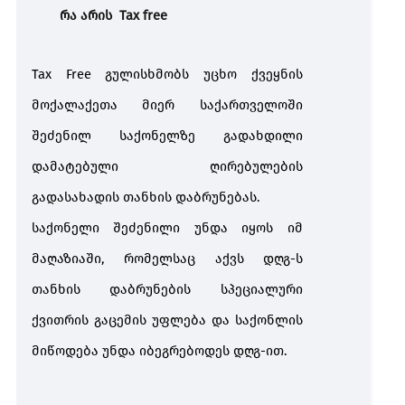
TAX FREE
რა არის
Tax free
საგადასახადო დავა
Tax Free
გულისხმობს
უცხო
ქვეყნის
საგადასახადო
საჩივრის წარდგენა
მოქალაქეთა
მიერ
საქართველოში
დავა
შემოსავლების
სამსახურში
შეძენილ
საქონელზე
გადახდილი
დამატებული
ღირებულების
გადასახადის
თანხის
დაბრუნებას
.
საქონელი
შეძენილი
უნდა
იყოს
იმ
მაღაზიაში
,
რომელსაც
აქვს
დღგ
-
ს
თანხის
დაბრუნების
სპეციალური
ქვითრის
გაცემის
უფლება
და
საქონლის
მიწოდება
უნდა
იბეგრებოდეს
დღგ
-
ით
.