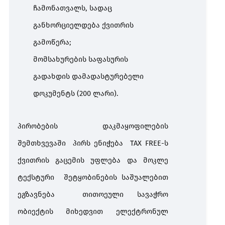
ჩამონათვალს
,
სადაც
განხორციელდება
ქვითრის
გამოწერა
;
მომსახურების
საფასურის
გადახდის
დამადასტურებელი
დოკუმენტს
(200
ლარი
).
პირობების
დაკმაყოფილების
შემთხვევაში
პირს
ენიჭება
TAX FREE-
ს
ქვითრის
გაცემის
უფლება
და
მოკლე
ტექსტური
შეტყობინების
საშუალებით
ეგზავნება
თითოეული სავაჭრო
ობიექტის მიხედვით
ელექტრონულ