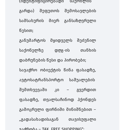
(
იდენტიფიცირებადი
საქონლის
გარდა
)
შეფუთოს
შემოსავლების
სამსახურის
მიერ
განსაზღვრული
წესით;
განუმარტოს
მყიდველს
შეძენილ
საქონელზე
დღგ
-
ის
თანხის
დაბრუნების
წესი
და
პირობები
;
სავაჭრო
ობიექტის
წინა
ფასადზე
,
ავტოსატრანსპორტო
საშუალების
შემთხვევაში
კი
–
გვერდით
ფასადზე
,
თვალსაჩინოდ
ჰქონდეს
გამოკრული
ფირნიში
მინიშნებით
–
„
გადასახადისაგან
თავისუფალი
ვაჭრობა
– TAX FREE SHOPPING“;