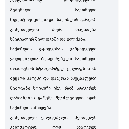
უფლებამოსილ
გამყიდველთან
შეძენილი
საქონელი
(
იდენტიფიცირებადი
საქონლის
გარდა
)
გამყიდველის
მიერ
თავსდება
სპეციალურ
შეფუთვაში
და
ილუქება
.
საქონლის
გაყიდვისას
გამყიდველი
ვალდებულია
რეალიზებული
საქონელი
მოათავსოს
სტანდარტულ
ცელოფნის
ან
მუყაოს
პარკში
და
დააკრას
სპეციალური
წებოვანი
სტიკერი
ისე
,
რომ
სტიკერის
დაზიანების
გარეშე
შეუძლებელი
იყოს
საქონლის
ამოღება
.
გამყიდველი
ვალდებულია
მყიდველს
განუმარტოს
,
რომ
საზღვრის