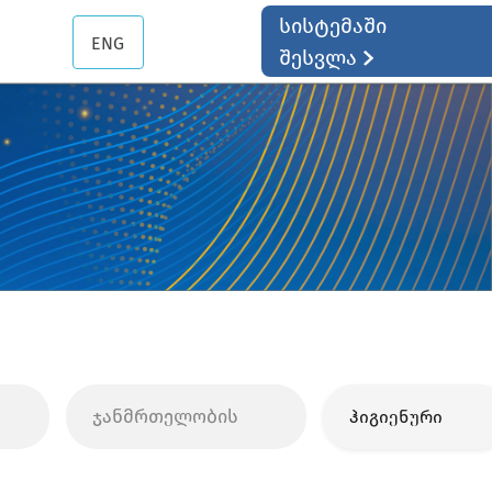
სისტემაში
ENG
შესვლა
ჯანმრთელობის
ჰიგიენური