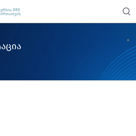
ვერსია შშმ
პირთათვის
აცია