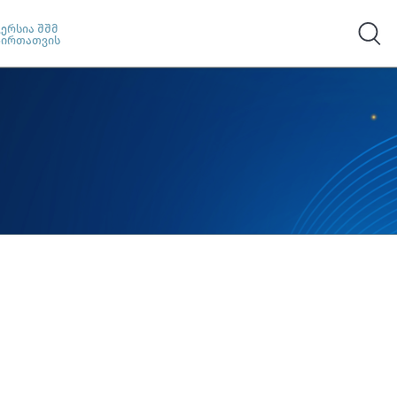
ვერსია შშმ
პირთათვის